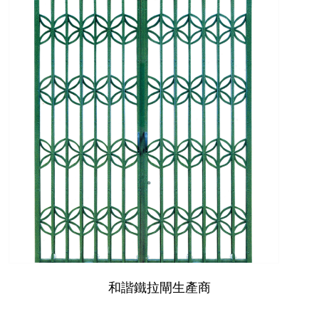
和諧鐵拉閘生產商