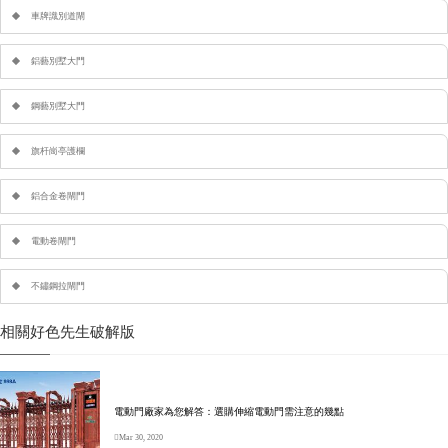
車牌識別道閘
鋁藝別墅大門
鋼藝別墅大門
旗杆崗亭護欄
鋁合金卷閘門
電動卷閘門
不鏽鋼拉閘門
相關好色先生破解版
電動門廠家為您解答：選購伸縮電動門需注意的幾點
Mar 30, 2020