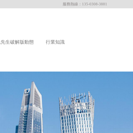
服務熱線：135-0308-3881
色先生破解版動態
行業知識