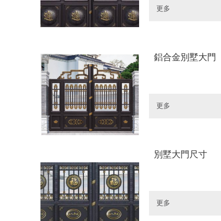
更多
鋁合金別墅大門
更多
別墅大門尺寸
更多