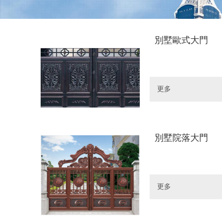
別墅歐式大門
更多
別墅院落大門
更多