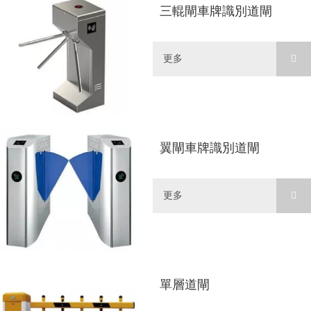
三輥閘車牌識別道閘
更多
翼閘車牌識別道閘
更多
單層道閘