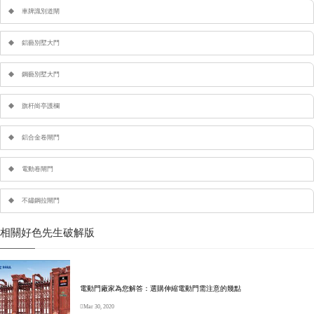
車牌識別道閘
鋁藝別墅大門
鋼藝別墅大門
旗杆崗亭護欄
鋁合金卷閘門
電動卷閘門
不鏽鋼拉閘門
相關好色先生破解版
電動門廠家為您解答：選購伸縮電動門需注意的幾點
Mar 30, 2020