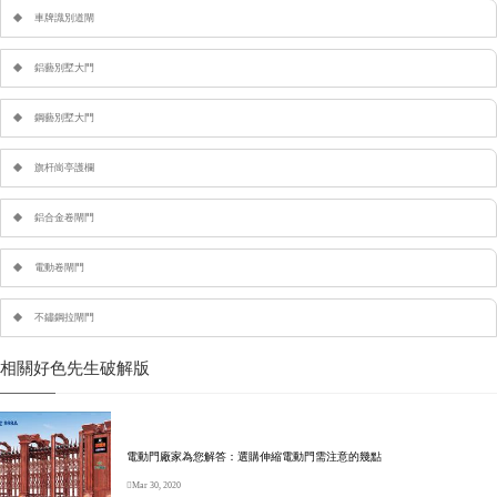
車牌識別道閘
鋁藝別墅大門
鋼藝別墅大門
旗杆崗亭護欄
鋁合金卷閘門
電動卷閘門
不鏽鋼拉閘門
相關好色先生破解版
電動門廠家為您解答：選購伸縮電動門需注意的幾點
Mar 30, 2020