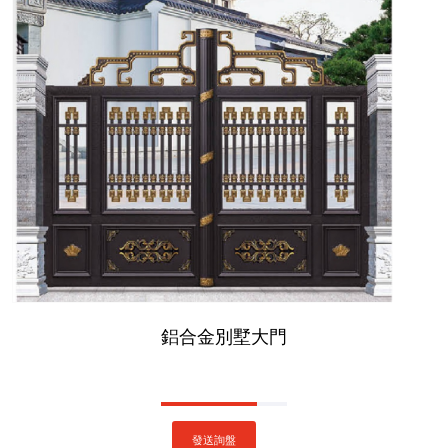
鋁合金別墅大門
發送詢盤