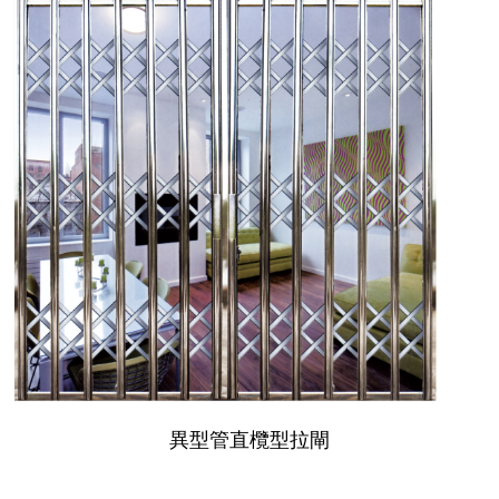
異型管直欖型拉閘