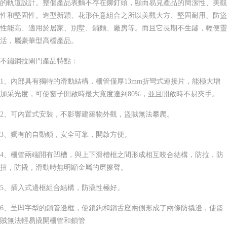
的軌道設計。整個產品表麵不存在鉚釘頭，顯而易見產品的簡潔性、美觀
性和堅固性。造型新穎、花形任意組合之所以美觀大方、堅固耐用、防盜
性能高、適用於居家、別墅、鋪麵、廠房等。而且它長期不生鏽，輕便靈
活，屬豪華型高檔產品。
不鏽鋼拉閘門產品特點：
1、內部具有獨特的滑動結構，柵管僅厚13mm折彎式連接片，能極大增
加采光度，可使窗子開啟時最大寬度達到80%，並且開啟時不易夾手。
2、可內置式安裝，不影響建築物外觀，盜賊無法攀爬。
3、獨有的自動鎖，安全可靠，開啟方便。
4、柵管兩端開有凹槽，與上下滑槽框之間形成相互咬合結構，防拉，防
扭，防撬，滑動時無明顯金屬的磨擦聲。
5、插入式邊框組合結構，防撬性極好。
6、呈凹字型的鎖管邊框，使鎖鉤和鎖舌座兩側形成了兩條防撬邊，使盜
賊無法輕易撬開柵管和鎖管