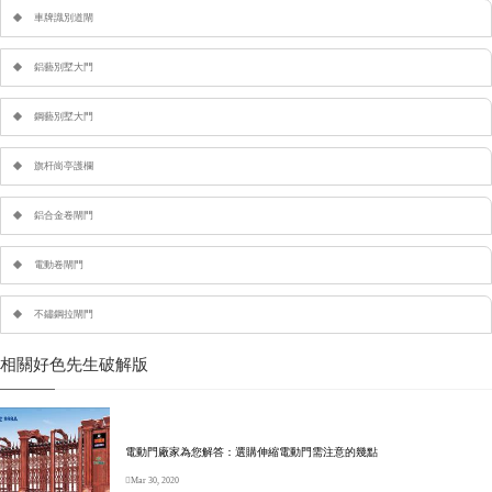
車牌識別道閘
鋁藝別墅大門
鋼藝別墅大門
旗杆崗亭護欄
鋁合金卷閘門
電動卷閘門
不鏽鋼拉閘門
相關好色先生破解版
電動門廠家為您解答：選購伸縮電動門需注意的幾點
Mar 30, 2020