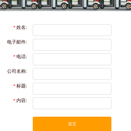
*
姓名:
电子邮件:
*
电话:
公司名称:
*
标题:
*
内容:
提交