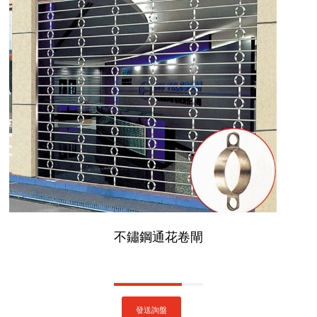
不鏽鋼通花卷閘
發送詢盤