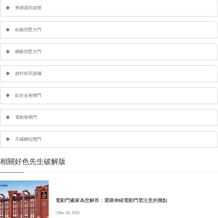
車牌識別道閘
鋁藝別墅大門
鋼藝別墅大門
旗杆崗亭護欄
鋁合金卷閘門
電動卷閘門
不鏽鋼拉閘門
相關好色先生破解版
電動門廠家為您解答：選購伸縮電動門需注意的幾點
Mar 30, 2020