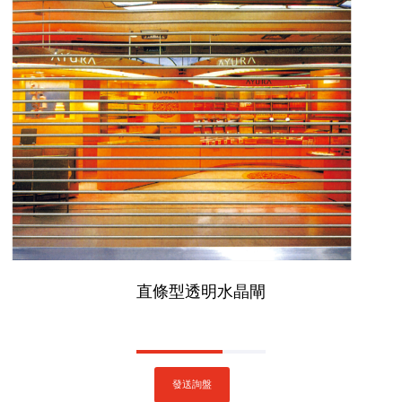
直條型透明水晶閘
發送詢盤