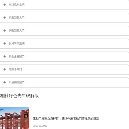
車牌識別道閘
鋁藝別墅大門
鋼藝別墅大門
旗杆崗亭護欄
鋁合金卷閘門
電動卷閘門
不鏽鋼拉閘門
相關好色先生破解版
電動門廠家為您解答：選購伸縮電動門需注意的幾點
Mar 30, 2020