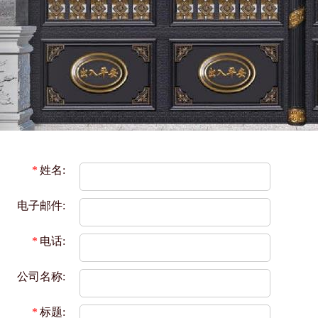
*
姓名:
电子邮件:
*
电话:
公司名称:
*
标题: