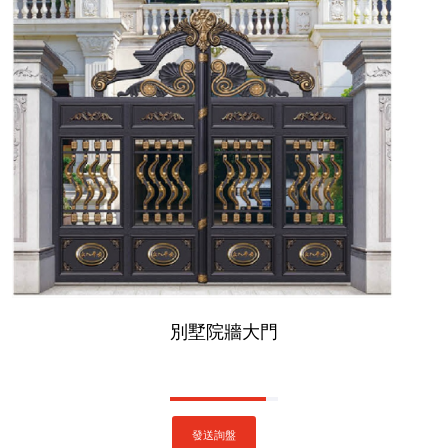
別墅院牆大門
發送詢盤