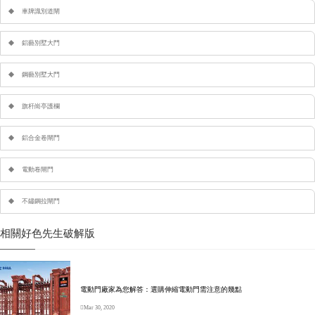
車牌識別道閘
鋁藝別墅大門
鋼藝別墅大門
旗杆崗亭護欄
鋁合金卷閘門
電動卷閘門
不鏽鋼拉閘門
相關好色先生破解版
電動門廠家為您解答：選購伸縮電動門需注意的幾點
Mar 30, 2020