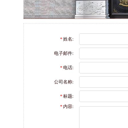
*
姓名:
电子邮件:
*
电话:
公司名称:
*
标题:
*
内容: