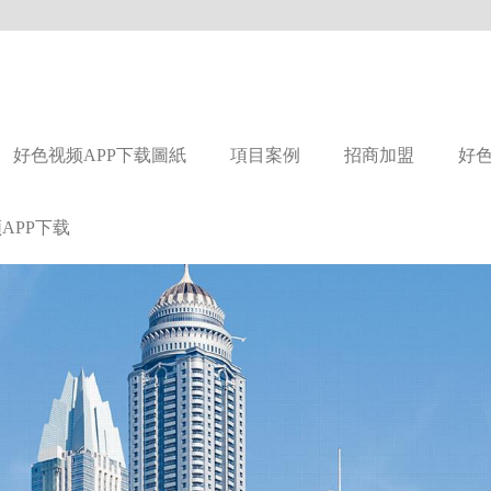
好色视频APP下载圖紙
項目案例
招商加盟
好
APP下载