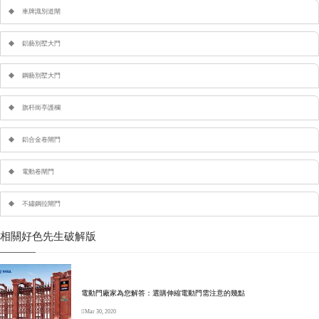
車牌識別道閘
鋁藝別墅大門
鋼藝別墅大門
旗杆崗亭護欄
鋁合金卷閘門
電動卷閘門
不鏽鋼拉閘門
相關好色先生破解版
電動門廠家為您解答：選購伸縮電動門需注意的幾點
Mar 30, 2020