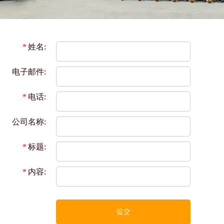
*
姓名:
电子邮件:
*
电话:
公司名称:
*
标题:
*
内容:
提交