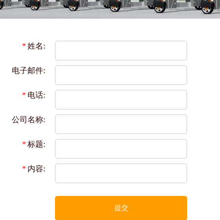
*
姓名:
电子邮件:
*
电话:
公司名称:
*
标题:
*
内容:
提交