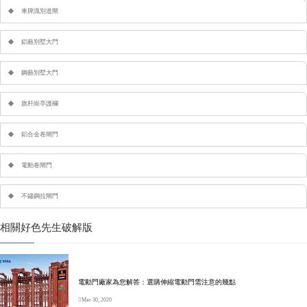
車牌識別道閘
鋁藝別墅大門
鋼藝別墅大門
旗杆崗亭護欄
鋁合金卷閘門
電動卷閘門
不鏽鋼拉閘門
相關好色先生破解版
電動門廠家為您解答：選購伸縮電動門需注意的幾點
Mar 30, 2020