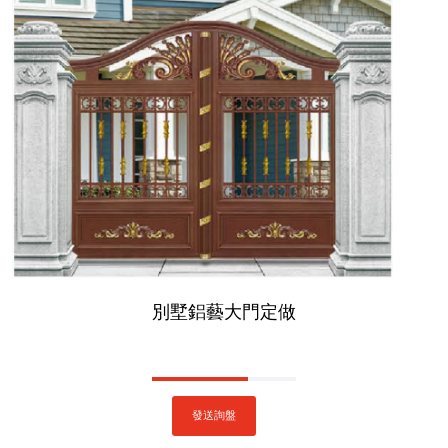
別墅鋁藝大門定做
發送詢盤