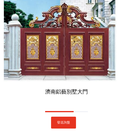
濟南鋁藝別墅大門
發送詢盤