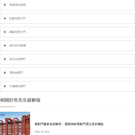
車牌識別道閘
鋁藝別墅大門
鋼藝別墅大門
旗杆崗亭護欄
鋁合金卷閘門
電動卷閘門
不鏽鋼拉閘門
相關好色先生破解版
電動門廠家為您解答：選購伸縮電動門需注意的幾點
Mar 30, 2020