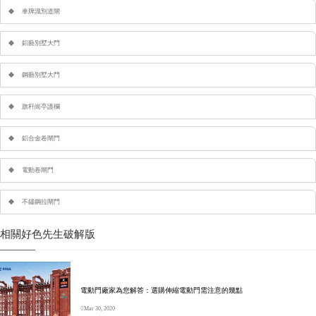
車牌識別道閘
鋁藝別墅大門
鋼藝別墅大門
旗杆崗亭護欄
鋁合金卷閘門
電動卷閘門
不鏽鋼拉閘門
相關好色先生破解版
電動門廠家為您解答：選購伸縮電動門需注意的幾點
Mar 30, 2020