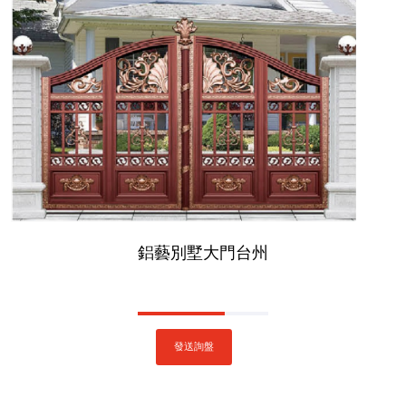
鋁藝別墅大門台州
發送詢盤