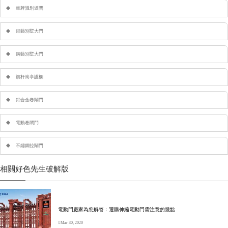
車牌識別道閘
鋁藝別墅大門
鋼藝別墅大門
旗杆崗亭護欄
鋁合金卷閘門
電動卷閘門
不鏽鋼拉閘門
相關好色先生破解版
電動門廠家為您解答：選購伸縮電動門需注意的幾點
Mar 30, 2020