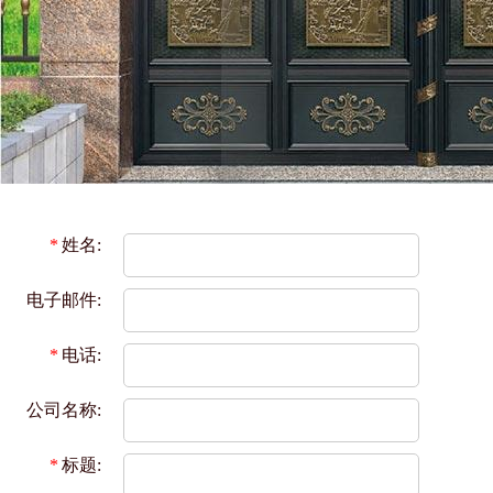
*
姓名:
电子邮件:
*
电话:
公司名称:
*
标题: