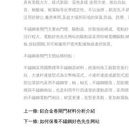
具有美觀大方、樣式新穎、花色多樣.使用方便、推拉自如
音、耐酸堿、耐腐蝕等化學穩定性。不沾油煙，易清洗,不易
泛用於辦公,廠房車間,及超大場所區域的保溫,防蟲、防塵
不鏽鋼卷閘門主要由門體、驅動器、控製係統構成。電動好
活行程大。電動好色先生网站的驅動器采用特種電機驅動,蝸
板,按鈕開關,另可根據用戶需求配備無線遙控裝置。
不鏽鋼卷閘門主體結構特點：
不鏽鋼采用國際標準不鏽鋼原材料，經過特殊工藝製管進行
站，大連杆連接型式為古幣梅花式，小連杆連接成菱型式道
部位環節均采用不鏽鋼管，軸，軸瓦，不鏽鋼螺母，尼龍襯
構與不鏽鋼相似，也是利用平行四邊形的運動原理，采用標
的不鏽鋼電動門相比，材質更優，造型更美觀，更加耐腐蝕
上一條:
鋁合金卷閘門材料分析介紹
下一條:
如何保養不鏽鋼好色先生网站