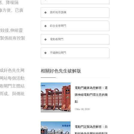
燃、降噪隔
修方便。已廣
旗杆崗亭護欄
鋁合金卷閘門
鉸接,伸縮靈
控製係統有控製
電動卷閘門
不鏽鋼拉閘門
成好色先生网
相關好色先生破解版
网站每個活動
卷閘門主體結
電動門廠家為您解答：選
而成。與傳統
購伸縮電動門需注意的幾
點
Mar 30, 2020
電動門定製為您解答：自
動好色先生网站的特點說