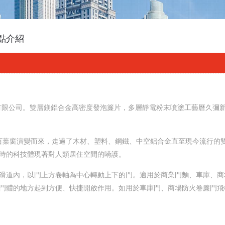
點介紹
有限公司。雙層鎂鋁合金高密度發泡簾片，多層靜電粉末噴塗工藝曆久彌新
製百葉窗演變而來，走過了木材、塑料、鋼鐵、中空鋁合金直至現今流行的
當時的科技體現著對人類居住空間的嗬護。
滑道內，以門上方卷軸為中心轉動上下的門。適用於商業門麵、車庫、商
麵門體的地方起到方便、快捷開啟作用。如用於車庫門、商場防火卷簾門