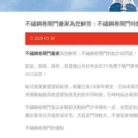
不鏽鋼卷閘門廠家為您解答：不鏽鋼卷閘門特
2020-03-30
不鏽鋼卷閘門廠家
為您解答：不鏽鋼卷閘門特點介紹問題！
防盜、節能、隔音，首選佛山市好色先生TV免费下载門業
出口品質！
歐式卷簾窗發源於歐洲，卷簾已有150多年曆史，它由木
夾層聚氨酯高密度發泡填充的的不同時期，它時時結合著
不鏽鋼卷閘門是以多關節活動的門片串聯在一起，在固定的
礦企業等公共場所或住宅。尤其是門洞較大，不便安裝地
不鏽鋼卷閘門的優點