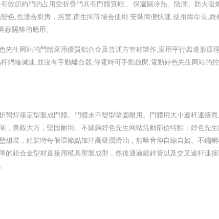
、有效節約門的占用空折疊門具有門體質輕,、保溫隔冷熱、防潮、防火阻
變色,也適合廚房，浴室,衛生間等場合使用.安裝簡便快速,使用壽命長,維
、遮蔽隔離的應用。
色先生网站的門體采用優質鋁合金及普通方管材製作,采用平行四邊形原理
杆蝸輪減速,並沒有手動離合器,停電時可手動啟閉,電動好色先生网站的
折彎焊接定型製成門體。門體永不變型堅固耐用。門體用大小連杆連接而
閘，美觀大方，堅固耐用。不鏽鋼好色先生网站活動部位特點：好色先生
墊組裝，組裝時每個環節點加注高級潤滑油，無噪音伸自縮自如。不鏽鋼
準的鋁合金型材直接用模具壓製成型，然後通過鍍鋅管以及交叉連杆連接
。