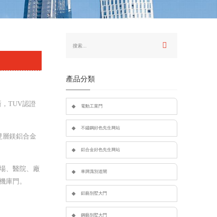
產品分類
，TUV認證
電動工業門
不鏽鋼好色先生网站
雙層鎂鋁合金
鋁合金好色先生网站
場、醫院、廠
車牌識別道閘
飛機庫門。
鋁藝別墅大門
鋼藝別墅大門