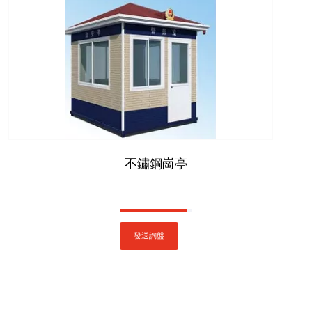
不鏽鋼崗亭
發送詢盤