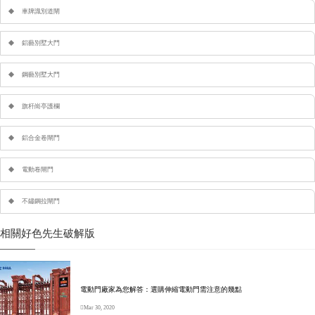
車牌識別道閘
鋁藝別墅大門
鋼藝別墅大門
旗杆崗亭護欄
鋁合金卷閘門
電動卷閘門
不鏽鋼拉閘門
相關好色先生破解版
電動門廠家為您解答：選購伸縮電動門需注意的幾點
Mar 30, 2020