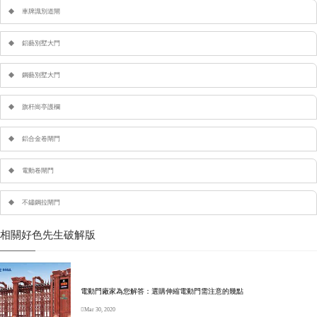
車牌識別道閘
鋁藝別墅大門
鋼藝別墅大門
旗杆崗亭護欄
鋁合金卷閘門
電動卷閘門
不鏽鋼拉閘門
相關好色先生破解版
電動門廠家為您解答：選購伸縮電動門需注意的幾點
Mar 30, 2020