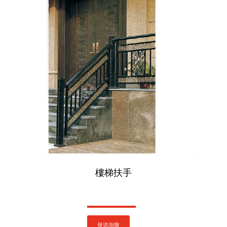
樓梯扶手
發送詢盤