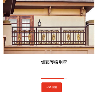
鋁藝護欄別墅
發送詢盤