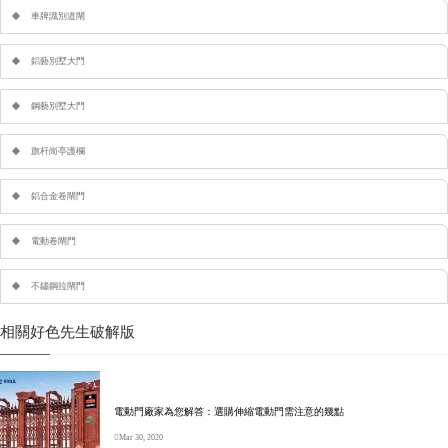
車牌識別道閘
鋁藝別墅大門
鋼藝別墅大門
旗杆崗亭護欄
鋁合金卷閘門
電動卷閘門
不鏽鋼拉閘門
相關好色先生破解版
電動門廠家為您解答：選購伸縮電動門需注意的幾點
Mar 30, 2020