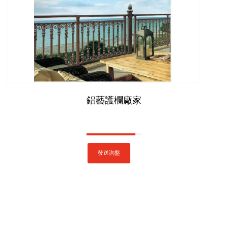
鋁藝護欄廠家
發送詢盤