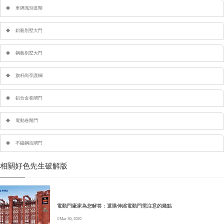
車牌識別道閘
鋁藝別墅大門
鋼藝別墅大門
旗杆崗亭護欄
鋁合金卷閘門
電動卷閘門
不鏽鋼拉閘門
相關好色先生破解版
電動門廠家為您解答：選購伸縮電動門需注意的幾點
Mar 30, 2020